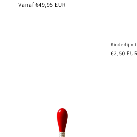
:
Normale
Vanaf €49,95 EUR
prijs
Kinderlijm 
Normale
€2,50 EU
prijs