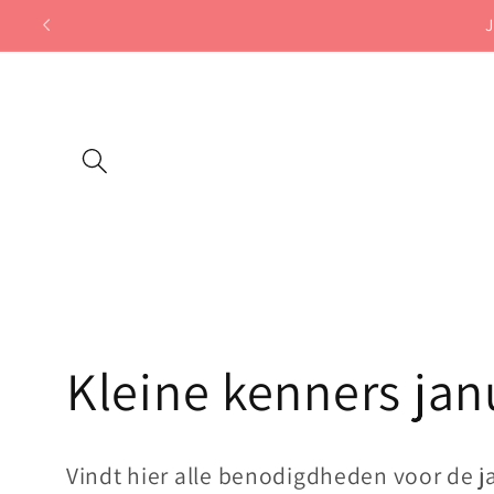
Meteen
J
naar de
content
C
Kleine kenners jan
o
Vindt hier alle benodigdheden voor de j