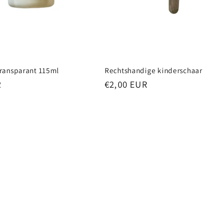
transparant 115ml
Rechtshandige kinderschaar
R
Normale
€2,00 EUR
prijs