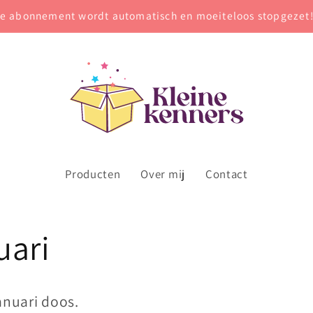
e abonnement wordt automatisch en moeiteloos stopgezet
Producten
Over mij
Contact
uari
anuari doos.